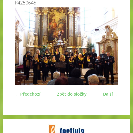
P4250645
← Předchozí
Zpět do složky
Další →