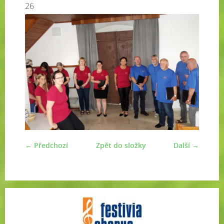
26
← Předchozí
Zpět do složky
Další →