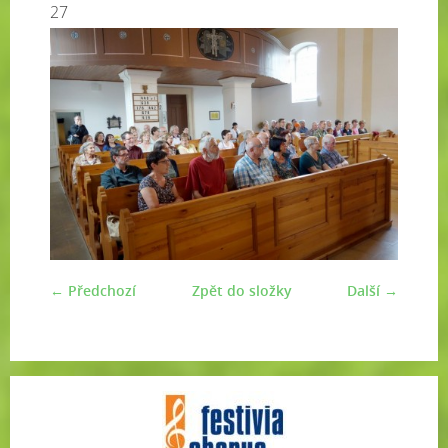
27
← Předchozí
Zpět do složky
Další →